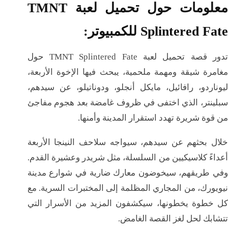
معلومات حول تحميل لعبة TMNT
Splintered Fate للكمبيوتر:
تدور قصة تحميل لعبة TMNT Splintered Fate حول
مغامرة شيقة ومهمة ملحمية، يبحث فيها الإخوة الأربعة،
ليوناردو، رافائيل، مايكل أنجلو، ودوناتيلو، عن سيدهم،
سبلينتر، الذي اختفى في ظروف غامضة بعد هجوم مفاجئ
من قوة شريرة تهدد استقرار المدينة وأمنها.
خلال بحثهم عن سيدهم، سيواجه سلاحف النينجا الأربعة
أعداءً كلاسيكيين من السلسلة، مثل شريدر وعشيرة القدم.
وفي طريقهم، سيخوضون معارك ضارية في شوارع مدينة
نيويورك، من المجاري المظلمة إلى المختبرات السرية. مع
كل خطوة يخطونها، سيكشفون المزيد من الأسرار التي
تتشابك لحل لغز القصة الغامض.