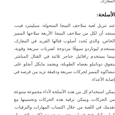
المعارك.
الأسلحة:
عند تنزيل لعبة سلاحف النينجا المتحولة: سبلينترد فيت،
ستجد أن لكل من سلاحف النينجا الأربعة سلاحها المميز
الخاص، والذي يُحدد أسلوب قتالها الفريد في المعارك.
يستخدم ليوناردو سيوفًا مزدوجة لضربات سريعة وقوية،
بينما يستخدم رافائيل خناجر ثلاثية في القتال المباشر.
يتفوق دوناتيلو بعصاه الطويلة، ويعتمد مايكل أنجلو على
ننشاكوه المميز لحركات سريعة ودقيقة تزيد من فرصه في
إصابة الأعداء.
يمكن استخدام كل من هذه الأسلحة لأداء مجموعة متنوعة
من الحركات، ويمكن ترقية هذه الحركات وتحسينها مع
تقدمك في اللعبة من خلال اكتساب المهارات والترقيات.
كما يمكنك فتح قدرات هجومية جديدة لكل سلاح، مثل