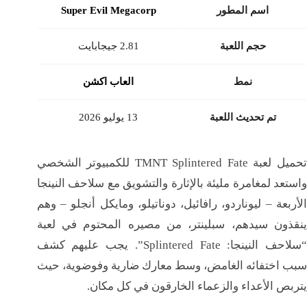
اسم المطور
Super Evil Megacorp
حجم اللعبة
2.81 جيجابايت
نمط
العاب اكشن
تم تحديث اللعبة
13 يوليو 2026
تحميل لعبة TMNT Splintered Fate للكمبيوتر الشخصي
واستعد لمغامرة مليئة بالإثارة والتشويق مع سلاحف النينجا
الأربعة – ليوناردو، رافائيل، دوناتيلو، ومايكل أنجلو – وهم
ينقذون سيدهم، سبلينتر، من مصيره المحتوم في لعبة
“سلاحف النينجا: Splintered Fate”. يجب عليهم كشف
سبب اختفائه الغامض، وسط معارك ضارية وفوضوية، حيث
يتربص الأعداء والزعماء الخارقون في كل مكان.