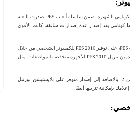
تُعدّ لعبة PES 2010 من أقوى ألعاب كرة القدم التي أصدرتها شركة كونامي الشهيرة، ضمن سلسلة ألعاب PES. صدرت اللعبة
ا. أصدرتها كونامي بعد إصدار عدة إصدارات سابقة، كانت الأقوى
تحميل بيس 2010​ حرصت كونامي، الشركة الرائدة في مجال ألعاب PES، على توفير PES 2010 للكمبيوتر الشخصي من خلال
منصة Mediafire لأكبر عدد ممكن من الجمهور. كما أتاحت للمستخدمين تنزيل PES 2010 للأجهزة منخفضة المواصفات، مثل
يمكنك أيضًا تنزيل PES 2010 بحجم صغير على إصداري بلايستيشن 2، بالإضافة إلى إصدار متوفر على بلايستيشن بورتبل