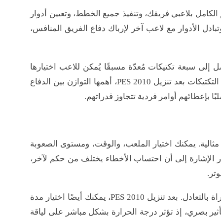
 الكامل بلاعبي فريقك، وتنفيذ جميع الخطط، وتعيين أدوار
تبادل الأدوار مع لاعب آخر لإرباك دفاع الفريق المنافس،
ى إمكانية تخصيص التكتيكات، تتضمن PES 2010 ما يصل إلى سبعة تكتيكات مُعدّة مسبقًا يُمكن للاعب اختيارها
وتعديلها. ومع ذلك، هناك عدة أمور مهمة يجب مراعاتها عند تعديل التكتيكات بعد تنزيل PES 2010، أهمها التوازن بين الدفاع
لبًا بإعطائهم أوامر فردية تتجاوز قدراتهم.
اريات كرة قدم مثالية. يمكنك اختيار الملعب، والوقت، ومستوى الصعوبة
جدر الإشارة إلى أن احتساب الأخطاء يختلف من حكم لآخر،
يمكنك أيضًا تفعيل ركلات الجزاء أو الوقت الإضافي إذا انتهت المباراة بالتعادل. بعد تنزيل PES 2010، يمكنك أيضًا اختيار مدة
أثير بصري، إذ تؤثر درجة الحرارة بشكل مباشر على لياقة