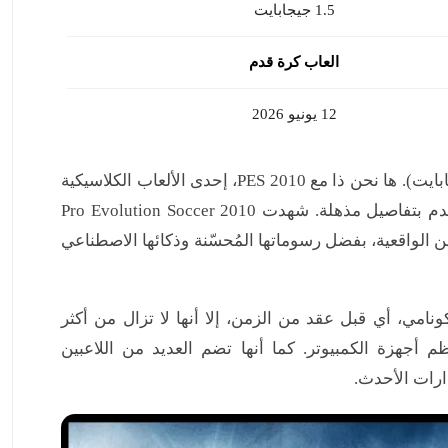
1.5 جيجابايت
العاب كرة قدم
12 يونيو 2026
تحميل لعبة بيس 2010 من ميديا ​​فاير للكمبيوتر الشخصي (1.5 جيجابايت). ها نحن ذا مع PES 2010، إحدى الألعاب الكلاسيكية
في سلسلة Pro Evolution Soccer، والتي تُحاكي مباريات كرة القدم بتفاصيل مذهلة. شهدت Pro Evolution Soccer 2010
 الواقعية، بفضل رسوماتها المُحسّنة وذكائها الاصطناعي
طُوّرت عام 2009 بواسطة شركة كونامي، أي قبل عقد من الزمن، إلا أنها لا تزال من أكثر
م أجهزة الكمبيوتر. كما أنها تضم ​​العديد من اللاعبين
ارات الأحدث.