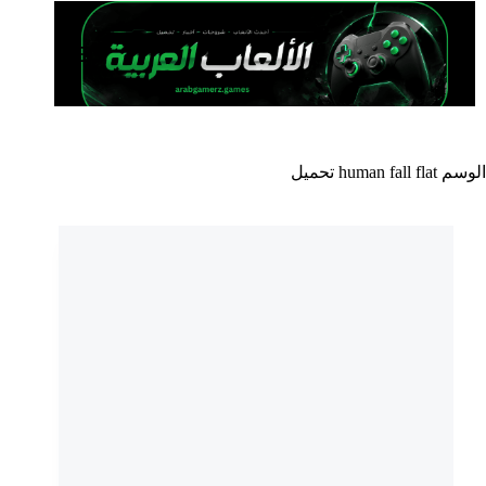
لتجاوز
لى
لمحتوى
الوسم
human fall flat تحميل​