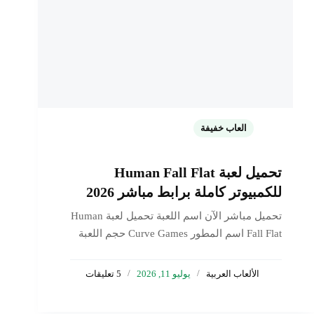
العاب خفيفة
تحميل لعبة Human Fall Flat
للكمبيوتر كاملة برابط مباشر 2026
تحميل مباشر الآن اسم اللعبة تحميل لعبة Human
Fall Flat اسم المطور Curve Games حجم اللعبة
498 ميجابايت نمط العاب خفيفة تم تحديث اللعبة
11 يوليو 2026 يُعدّ تحميل لعبة Human Fall Flat
الألعاب العربية
يوليو 11, 2026
5 تعليقات
كاملةً عبر Mediafire رغبةً ملحةً لدى ملايين…